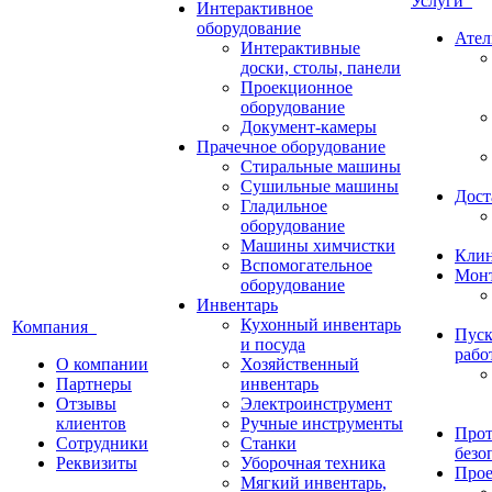
Услуги
Интерактивное
оборудование
Ател
Интерактивные
доски, столы, панели
Проекционное
оборудование
Документ-камеры
Прачечное оборудование
Стиральные машины
Сушильные машины
Дост
Гладильное
оборудование
Машины химчистки
Кли
Вспомогательное
Монт
оборудование
Инвентарь
Кухонный инвентарь
Компания
Пуск
и посуда
рабо
О компании
Хозяйственный
Партнеры
инвентарь
Отзывы
Электроинструмент
клиентов
Ручные инструменты
Прот
Сотрудники
Станки
безо
Реквизиты
Уборочная техника
Прое
Мягкий инвентарь,