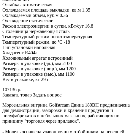
Оттайка автоматическая
Охлаждаемая площадь выкладки, кв.м 1.35
Охлаждаемый объем, куб.м 0.36
Охлаждение статическое
Расход электроэнергии в сутки, кВт/сут 16.8
Столешница нержавеющая сталь
Температурный режим низкотемпературная
Температурный режим, до °С -18
Тип установки напольная
Хладагент R404a
Холодильный агрегат встроенный
Размеры в упаковке (дл.), мм 2100
Размеры в упаковке (шир.), мм 1200
Размеры в упаковке (выс.), мм 1100
Вес в упаковке, кг 295
107136
р.
Заказать товар
Задать вопрос
Морозильная витрина Golfstream Двина 180ВН предназначена
для демонстрации, заморозки и хранения продуктов и
полуфабрикатов в небольших магазинах, работающих по
принципу "торговля через прилавок".
- Модель оснащена ударопрочным отбойником на передней