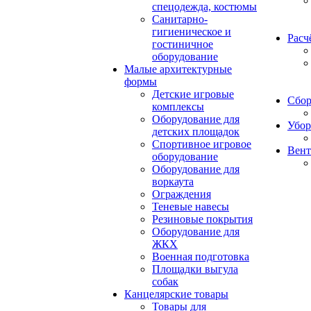
спецодежда, костюмы
Санитарно-
гигиеническое и
Расч
гостиничное
оборудование
Малые архитектурные
формы
Детские игровые
Сбор
комплексы
Оборудование для
Убор
детских площадок
Спортивное игровое
Вент
оборудование
Оборудование для
воркаута
Ограждения
Теневые навесы
Резиновые покрытия
Оборудование для
ЖКХ
Военная подготовка
Площадки выгула
собак
Канцелярские товары
Товары для