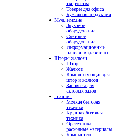
творчества
Товары для офиса
Бумажная продукция
Мультимедиа
Звуковое
оборудование
Световое
оборудование
Информационные
панели, видеостены
Шторы-жалюзи
Шторы
Жалюзи
Комплектующие для
штор и жалюзи
Занавесы для
актовых залов
Техника
Мелкая бытовая
техника
Крупная бытовая
техника
Оргтехника,
расходные материалы
Компьютеры,