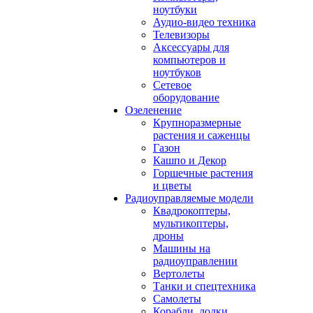
ноутбуки
Аудио-видео техника
Телевизоры
Аксессуары для
компьютеров и
ноутбуков
Сетевое
оборудование
Озеленение
Крупноразмерные
растения и саженцы
Газон
Кашпо и Декор
Горшечные растения
и цветы
Радиоуправляемые модели
Квадрокоптеры,
мультикоптеры,
дроны
Машины на
радиоуправлении
Вертолеты
Танки и спецтехника
Самолеты
Корабли, лодки,