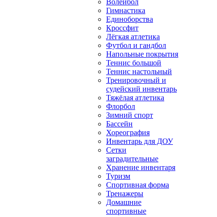
Волейбол
Гимнастика
Единоборства
Кроссфит
Лёгкая атлетика
Футбол и гандбол
Напольные покрытия
Теннис большой
Теннис настольный
Тренировочный и
судейский инвентарь
Тяжёлая атлетика
Флорбол
Зимний спорт
Бассейн
Хореография
Инвентарь для ДОУ
Сетки
заградительные
Хранение инвентаря
Туризм
Спортивная форма
Тренажеры
Домашние
спортивные