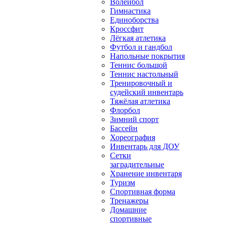
Волейбол
Гимнастика
Единоборства
Кроссфит
Лёгкая атлетика
Футбол и гандбол
Напольные покрытия
Теннис большой
Теннис настольный
Тренировочный и
судейский инвентарь
Тяжёлая атлетика
Флорбол
Зимний спорт
Бассейн
Хореография
Инвентарь для ДОУ
Сетки
заградительные
Хранение инвентаря
Туризм
Спортивная форма
Тренажеры
Домашние
спортивные