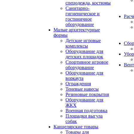
спецодежда, костюмы
Санитарно-
гигиеническое и
Расч
гостиничное
оборудование
Малые архитектурные
формы
Детские игровые
Сбор
комплексы
Оборудование для
Убор
детских площадок
Спортивное игровое
Вент
оборудование
Оборудование для
воркаута
Ограждения
Теневые навесы
Резиновые покрытия
Оборудование для
ЖКХ
Военная подготовка
Площадки выгула
собак
Канцелярские товары
Товары для