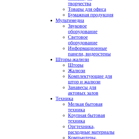
творчества
Товары для офиса
Бумажная продукция
Мультимедиа
Звуковое
оборудование
Световое
оборудование
Информационные
панели, видеостены
Шторы-жалюзи
Шторы
Жалюзи
Комплектующие для
штор и жалюзи
Занавесы для
актовых залов
Техника
Мелкая бытовая
техника
Крупная бытовая
техника
Оргтехника,
расходные материалы
Компьютеры,