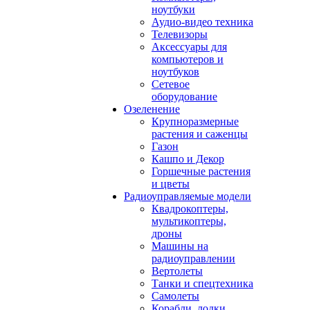
ноутбуки
Аудио-видео техника
Телевизоры
Аксессуары для
компьютеров и
ноутбуков
Сетевое
оборудование
Озеленение
Крупноразмерные
растения и саженцы
Газон
Кашпо и Декор
Горшечные растения
и цветы
Радиоуправляемые модели
Квадрокоптеры,
мультикоптеры,
дроны
Машины на
радиоуправлении
Вертолеты
Танки и спецтехника
Самолеты
Корабли, лодки,