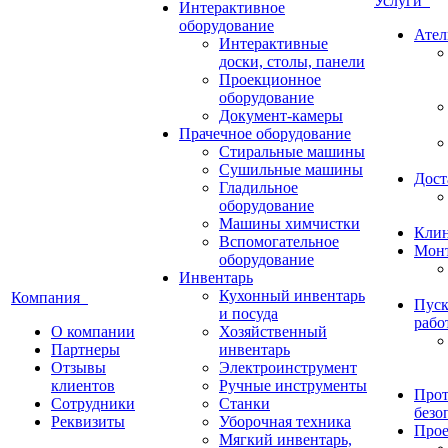
Услуги
Интерактивное
оборудование
Ател
Интерактивные
доски, столы, панели
Проекционное
оборудование
Документ-камеры
Прачечное оборудование
Стиральные машины
Сушильные машины
Дост
Гладильное
оборудование
Машины химчистки
Кли
Вспомогательное
Монт
оборудование
Инвентарь
Кухонный инвентарь
Компания
Пуск
и посуда
рабо
О компании
Хозяйственный
Партнеры
инвентарь
Отзывы
Электроинструмент
клиентов
Ручные инструменты
Прот
Сотрудники
Станки
безо
Реквизиты
Уборочная техника
Прое
Мягкий инвентарь,