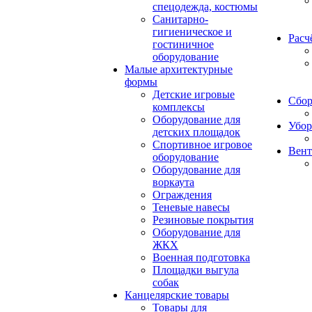
спецодежда, костюмы
Санитарно-
гигиеническое и
Расч
гостиничное
оборудование
Малые архитектурные
формы
Детские игровые
Сбор
комплексы
Оборудование для
Убор
детских площадок
Спортивное игровое
Вент
оборудование
Оборудование для
воркаута
Ограждения
Теневые навесы
Резиновые покрытия
Оборудование для
ЖКХ
Военная подготовка
Площадки выгула
собак
Канцелярские товары
Товары для