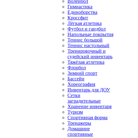
Волейбол
Гимнастика
Единоборства
Кроссфит
Лёгкая атлетика
Футбол и гандбол
Напольные покрытия
Теннис большой
Теннис настольный
Тренировочный и
судейский инвентарь
Тяжёлая атлетика
Флорбол
Зимний спорт
Бассейн
Хореография
Инвентарь для ДОУ
Сетки
заградительные
Хранение инвентаря
Туризм
Спортивная форма
Тренажеры
Домашние
спортивные