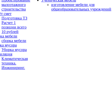
Проектирование
Ученическая мебель
малоэтажного
изготовление мебели для
строительства
общеобразовательных учреждений
ёт смет
Подготовка ТЗ
Расчет 1
позиции всего
10 рублей
ка мебели
сборка мебели
ка мусора
Уборка мусора
иляция
Климатическая
техника.
Инжиниринг.