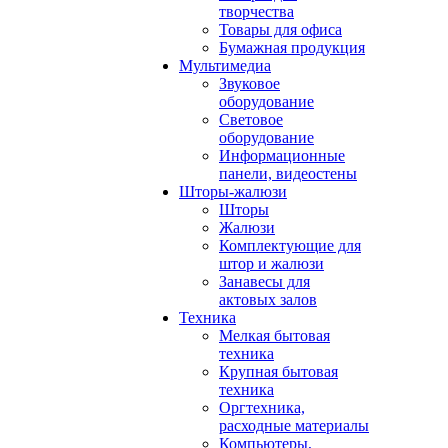
творчества
Товары для офиса
Бумажная продукция
Мультимедиа
Звуковое
оборудование
Световое
оборудование
Информационные
панели, видеостены
Шторы-жалюзи
Шторы
Жалюзи
Комплектующие для
штор и жалюзи
Занавесы для
актовых залов
Техника
Мелкая бытовая
техника
Крупная бытовая
техника
Оргтехника,
расходные материалы
Компьютеры,