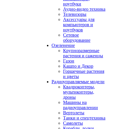
ноутбуки
Аудио-видео техника
Телевизоры
Аксессуары для
компьютеров и
ноутбуков
Сетевое
оборудование
Озеленение
Крупноразмерные
растения и саженцы
Газон
Кашпо и Декор
Горшечные растения
и цветы
Радиоуправляемые модели
Квадрокоптеры,
мультикоптеры,
дроны
Машины на
радиоуправлении
Вертолеты
Танки и спецтехника
Самолеты
Корабли, лодки,