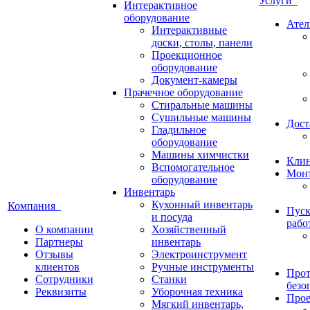
Услуги
Интерактивное
оборудование
Ател
Интерактивные
доски, столы, панели
Проекционное
оборудование
Документ-камеры
Прачечное оборудование
Стиральные машины
Сушильные машины
Дост
Гладильное
оборудование
Машины химчистки
Кли
Вспомогательное
Монт
оборудование
Инвентарь
Кухонный инвентарь
Компания
Пуск
и посуда
рабо
О компании
Хозяйственный
Партнеры
инвентарь
Отзывы
Электроинструмент
клиентов
Ручные инструменты
Прот
Сотрудники
Станки
безо
Реквизиты
Уборочная техника
Прое
Мягкий инвентарь,