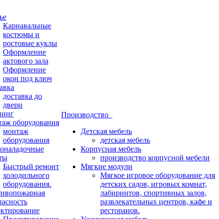
ье
Карнавальные
костюмы и
ростовые куклы
Оформление
актового зала
Оформление
окон под ключ
авка
доставка до
двери
нинг
Производство
аж оборудования
монтаж
Детская мебель
оборудования
детская мебель
оналадочные
Корпусная мебель
ты
производство корпусной мебели
Быстрый ремонт
Мягкие модули
холодильного
Мягкое игровое оборудование для
оборудования.
детских садов, игровых комнат,
ивопожарная
лабиринтов, спортивных залов,
пасность
развлекательных центров, кафе и
ктирование
ресторанов.