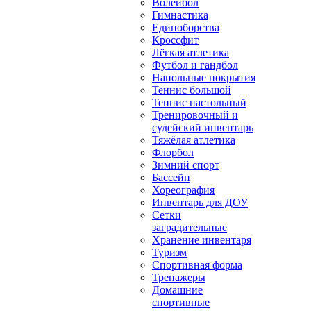
Волейбол
Гимнастика
Единоборства
Кроссфит
Лёгкая атлетика
Футбол и гандбол
Напольные покрытия
Теннис большой
Теннис настольный
Тренировочный и
судейский инвентарь
Тяжёлая атлетика
Флорбол
Зимний спорт
Бассейн
Хореография
Инвентарь для ДОУ
Сетки
заградительные
Хранение инвентаря
Туризм
Спортивная форма
Тренажеры
Домашние
спортивные