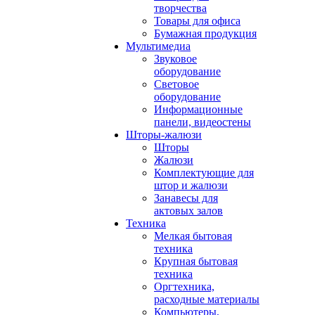
творчества
Товары для офиса
Бумажная продукция
Мультимедиа
Звуковое
оборудование
Световое
оборудование
Информационные
панели, видеостены
Шторы-жалюзи
Шторы
Жалюзи
Комплектующие для
штор и жалюзи
Занавесы для
актовых залов
Техника
Мелкая бытовая
техника
Крупная бытовая
техника
Оргтехника,
расходные материалы
Компьютеры,