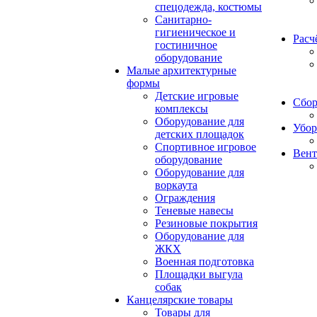
спецодежда, костюмы
Санитарно-
гигиеническое и
Расч
гостиничное
оборудование
Малые архитектурные
формы
Детские игровые
Сбор
комплексы
Оборудование для
Убор
детских площадок
Спортивное игровое
Вент
оборудование
Оборудование для
воркаута
Ограждения
Теневые навесы
Резиновые покрытия
Оборудование для
ЖКХ
Военная подготовка
Площадки выгула
собак
Канцелярские товары
Товары для