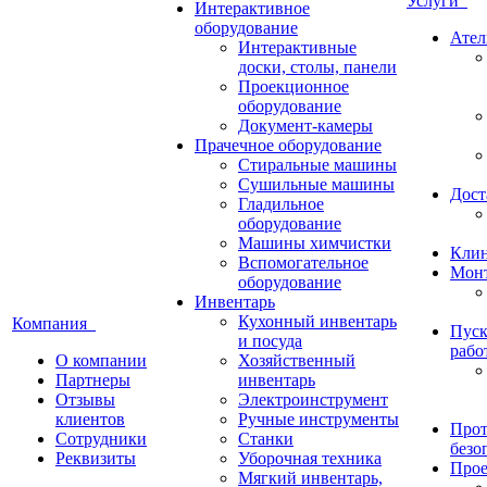
Услуги
Интерактивное
оборудование
Ател
Интерактивные
доски, столы, панели
Проекционное
оборудование
Документ-камеры
Прачечное оборудование
Стиральные машины
Сушильные машины
Дост
Гладильное
оборудование
Машины химчистки
Кли
Вспомогательное
Монт
оборудование
Инвентарь
Кухонный инвентарь
Компания
Пуск
и посуда
рабо
О компании
Хозяйственный
Партнеры
инвентарь
Отзывы
Электроинструмент
клиентов
Ручные инструменты
Прот
Сотрудники
Станки
безо
Реквизиты
Уборочная техника
Прое
Мягкий инвентарь,