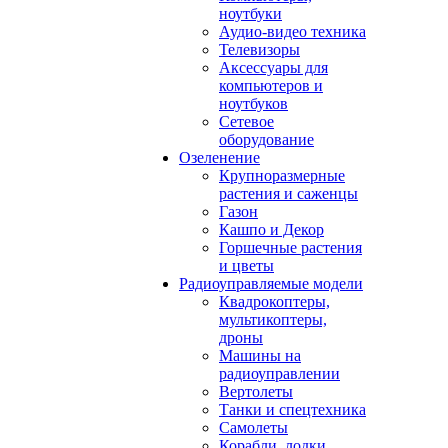
ноутбуки
Аудио-видео техника
Телевизоры
Аксессуары для
компьютеров и
ноутбуков
Сетевое
оборудование
Озеленение
Крупноразмерные
растения и саженцы
Газон
Кашпо и Декор
Горшечные растения
и цветы
Радиоуправляемые модели
Квадрокоптеры,
мультикоптеры,
дроны
Машины на
радиоуправлении
Вертолеты
Танки и спецтехника
Самолеты
Корабли, лодки,