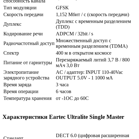
способность канала
Тип модуляции
GFSK
Скорость передачи
1,152 Мбит / с (скорость передачи)
Дуплекс с временным разделением
Дуплекс
(TDD)
Кодирование речи
ADPCM / 32bit / s
Множественный доступ с
Радиочастотный доступ
временным разделением (TDMA)
Спектр
400 м в открытом космосе
Перезаряжаемый литий 3,7 В / 800
Питание от гарнитуры
мАч 3,0 Вт
Электропитание
AC / адаптер: INPUT 110-40Vac
зарядного устройства
OUTPUT 5.0V - 1 1000 мА
Время заряда
3 часа
Время операции
6 часов
Температура хранения
от -1OC до 60C
Характеристики Eartec Ultralite Single Master
DECT 6.0 (цифровая расширенная
Стандарт