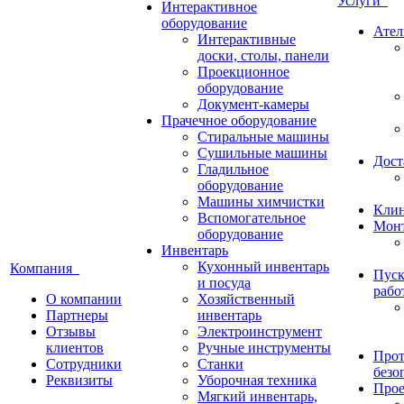
Услуги
Интерактивное
оборудование
Ател
Интерактивные
доски, столы, панели
Проекционное
оборудование
Документ-камеры
Прачечное оборудование
Стиральные машины
Сушильные машины
Дост
Гладильное
оборудование
Машины химчистки
Кли
Вспомогательное
Монт
оборудование
Инвентарь
Кухонный инвентарь
Компания
Пуск
и посуда
рабо
О компании
Хозяйственный
Партнеры
инвентарь
Отзывы
Электроинструмент
клиентов
Ручные инструменты
Прот
Сотрудники
Станки
безо
Реквизиты
Уборочная техника
Прое
Мягкий инвентарь,