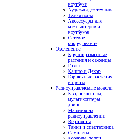
ноутбуки
Аудио-видео техника
Телевизоры
Аксессуары для
компьютеров и
ноутбуков
Сетевое
оборудование
Озеленение
Крупноразмерные
растения и саженцы
Газон
Кашпо и Декор
Горшечные растения
и цветы
Радиоуправляемые модели
Квадрокоптеры,
мультикоптеры,
дроны
Машины на
радиоуправлении
Вертолеты
Танки и спецтехника
Самолеты
Корабли, лодки,