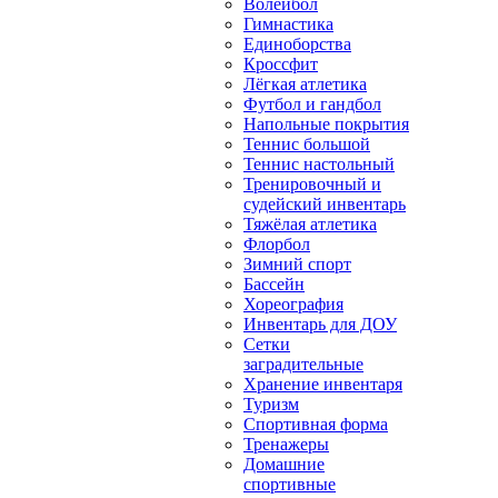
Волейбол
Гимнастика
Единоборства
Кроссфит
Лёгкая атлетика
Футбол и гандбол
Напольные покрытия
Теннис большой
Теннис настольный
Тренировочный и
судейский инвентарь
Тяжёлая атлетика
Флорбол
Зимний спорт
Бассейн
Хореография
Инвентарь для ДОУ
Сетки
заградительные
Хранение инвентаря
Туризм
Спортивная форма
Тренажеры
Домашние
спортивные