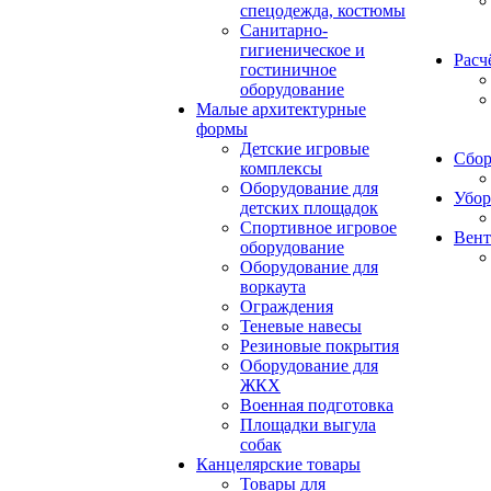
спецодежда, костюмы
Санитарно-
гигиеническое и
Расч
гостиничное
оборудование
Малые архитектурные
формы
Детские игровые
Сбор
комплексы
Оборудование для
Убор
детских площадок
Спортивное игровое
Вент
оборудование
Оборудование для
воркаута
Ограждения
Теневые навесы
Резиновые покрытия
Оборудование для
ЖКХ
Военная подготовка
Площадки выгула
собак
Канцелярские товары
Товары для