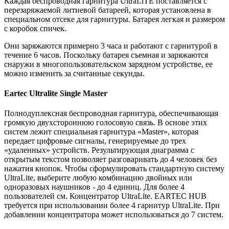
Каждая беспроводная гарнитура UltraLlTE поставляется с
перезаряжаемой литиевой батареей, которая установлена в
специальном отсеке для гарнитуры. Батарея легкая и размером
с коробок спичек.
Они заряжаются примерно 3 часа и работают с гарнитурой в
течение 6 часов. Поскольку батарея съемная и заряжаются
снаружи в многопользовательском зарядном устройстве, ее
можно изменить за считанные секунды.
Eartec Ultralite Single Master
Полнодуплексная беспроводная гарнитура, обеспечивающая
громкую двухстороннюю голосовую связь. В основе этих
систем лежит специальная гарнитура «Master», которая
передает цифровые сигналы, генерируемые до трех
«удаленных» устройств. Результирующая диаграмма с
открытым текстом позволяет разговаривать до 4 человек без
нажатия кнопок. Чтобы сформулировать стандартную систему
UltraLite, выберите любую комбинацию двойных или
одноразовых наушников - до 4 единиц. Для более 4
пользователей см. Концентратор UltraLite. EARTEC HUB
требуется при использовании более 4 гарнитур UltraLite. При
добавлении концентратора может использоваться до 7 систем.