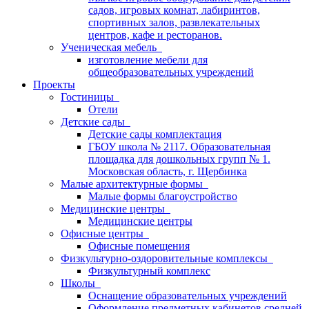
садов, игровых комнат, лабиринтов,
спортивных залов, развлекательных
центров, кафе и ресторанов.
Ученическая мебель
изготовление мебели для
общеобразовательных учреждений
Проекты
Гостиницы
Отели
Детские сады
Детские сады комплектация
ГБОУ школа № 2117. Образовательная
площадка для дошкольных групп № 1.
Московская область, г. Щербинка
Малые архитектурные формы
Малые формы благоустройство
Медицинские центры
Медицинские центры
Офисные центры
Офисные помещения
Физкультурно-оздоровительные комплексы
Физкультурный комплекс
Школы
Оснащение образовательных учреждений
Оформление предметных кабинетов средней