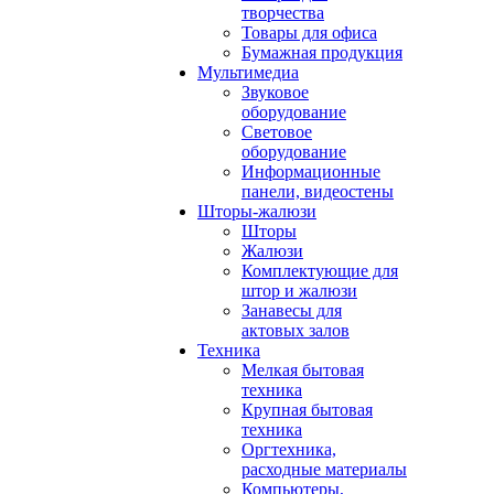
творчества
Товары для офиса
Бумажная продукция
Мультимедиа
Звуковое
оборудование
Световое
оборудование
Информационные
панели, видеостены
Шторы-жалюзи
Шторы
Жалюзи
Комплектующие для
штор и жалюзи
Занавесы для
актовых залов
Техника
Мелкая бытовая
техника
Крупная бытовая
техника
Оргтехника,
расходные материалы
Компьютеры,