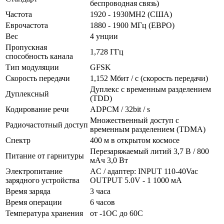
беспроводная связь)
Частота
1920 - 1930MH2 (США)
Еврочастота
1880 - 1900 МГц (ЕВРО)
Вес
4 унции
Пропускная
1,728 ГГц
способность канала
Тип модуляции
GFSK
Скорость передачи
1,152 Мбит / с (скорость передачи)
Дуплекс с временным разделением
Дуплексный
(TDD)
Кодирование речи
ADPCM / 32bit / s
Множественный доступ с
Радиочастотный доступ
временным разделением (TDMA)
Спектр
400 м в открытом космосе
Перезаряжаемый литий 3,7 В / 800
Питание от гарнитуры
мАч 3,0 Вт
Электропитание
AC / адаптер: INPUT 110-40Vac
зарядного устройства
OUTPUT 5.0V - 1 1000 мА
Время заряда
3 часа
Время операции
6 часов
Температура хранения
от -1OC до 60C