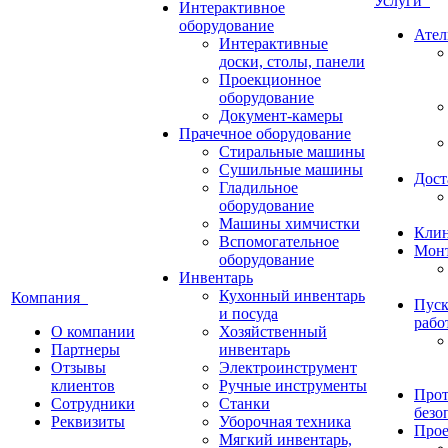
Услуги
Интерактивное
оборудование
Ател
Интерактивные
доски, столы, панели
Проекционное
оборудование
Документ-камеры
Прачечное оборудование
Стиральные машины
Сушильные машины
Дост
Гладильное
оборудование
Машины химчистки
Кли
Вспомогательное
Монт
оборудование
Инвентарь
Кухонный инвентарь
Компания
Пуск
и посуда
рабо
О компании
Хозяйственный
Партнеры
инвентарь
Отзывы
Электроинструмент
клиентов
Ручные инструменты
Прот
Сотрудники
Станки
безо
Реквизиты
Уборочная техника
Прое
Мягкий инвентарь,