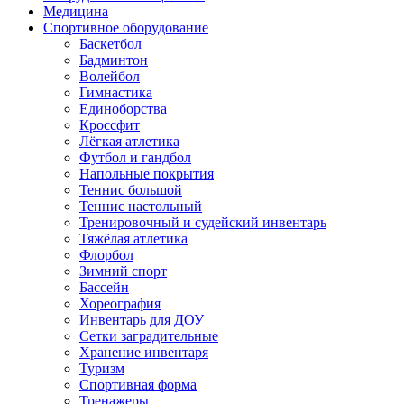
Медицина
Спортивное оборудование
Баскетбол
Бадминтон
Волейбол
Гимнастика
Единоборства
Кроссфит
Лёгкая атлетика
Футбол и гандбол
Напольные покрытия
Теннис большой
Теннис настольный
Тренировочный и судейский инвентарь
Тяжёлая атлетика
Флорбол
Зимний спорт
Бассейн
Хореография
Инвентарь для ДОУ
Сетки заградительные
Хранение инвентаря
Туризм
Спортивная форма
Тренажеры