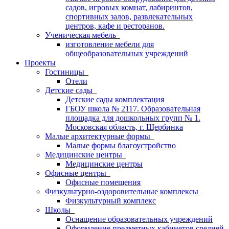
садов, игровых комнат, лабиринтов,
спортивных залов, развлекательных
центров, кафе и ресторанов.
Ученическая мебель
изготовление мебели для
общеобразовательных учреждений
Проекты
Гостиницы
Отели
Детские сады
Детские сады комплектация
ГБОУ школа № 2117. Образовательная
площадка для дошкольных групп № 1.
Московская область, г. Щербинка
Малые архитектурные формы
Малые формы благоустройство
Медицинские центры
Медицинские центры
Офисные центры
Офисные помещения
Физкультурно-оздоровительные комплексы
Физкультурный комплекс
Школы
Оснащение образовательных учреждений
Оформление предметных кабинетов средней