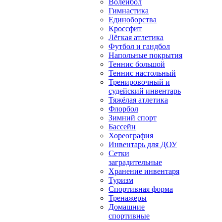
Волейбол
Гимнастика
Единоборства
Кроссфит
Лёгкая атлетика
Футбол и гандбол
Напольные покрытия
Теннис большой
Теннис настольный
Тренировочный и
судейский инвентарь
Тяжёлая атлетика
Флорбол
Зимний спорт
Бассейн
Хореография
Инвентарь для ДОУ
Сетки
заградительные
Хранение инвентаря
Туризм
Спортивная форма
Тренажеры
Домашние
спортивные