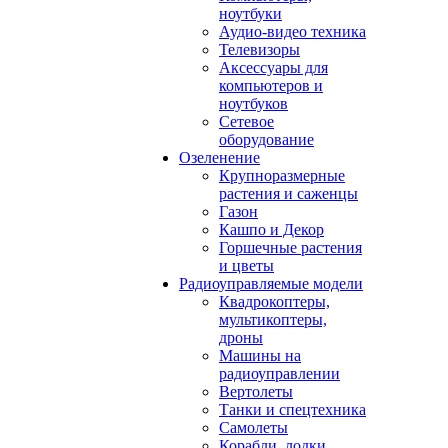
ноутбуки
Аудио-видео техника
Телевизоры
Аксессуары для
компьютеров и
ноутбуков
Сетевое
оборудование
Озеленение
Крупноразмерные
растения и саженцы
Газон
Кашпо и Декор
Горшечные растения
и цветы
Радиоуправляемые модели
Квадрокоптеры,
мультикоптеры,
дроны
Машины на
радиоуправлении
Вертолеты
Танки и спецтехника
Самолеты
Корабли, лодки,