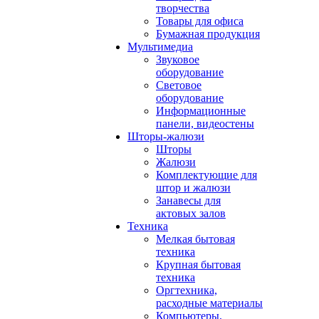
творчества
Товары для офиса
Бумажная продукция
Мультимедиа
Звуковое
оборудование
Световое
оборудование
Информационные
панели, видеостены
Шторы-жалюзи
Шторы
Жалюзи
Комплектующие для
штор и жалюзи
Занавесы для
актовых залов
Техника
Мелкая бытовая
техника
Крупная бытовая
техника
Оргтехника,
расходные материалы
Компьютеры,