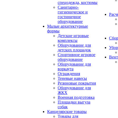
спецодежда, костюмы
Санитарно-
гигиеническое и
Расч
гостиничное
оборудование
Малые архитектурные
формы
Детские игровые
Сбор
комплексы
Оборудование для
Убор
детских площадок
Спортивное игровое
Вент
оборудование
Оборудование для
воркаута
Ограждения
Теневые навесы
Резиновые покрытия
Оборудование для
ЖКХ
Военная подготовка
Площадки выгула
собак
Канцелярские товары
Товары для