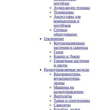
ноутбуки
Аудио-видео техника
Телевизоры
Аксессуары для
компьютеров и
ноутбуков
Сетевое
оборудование
Озеленение
Крупноразмерные
растения и саженцы
Газон
Кашпо и Декор
Горшечные растения
и цветы
Радиоуправляемые модели
Квадрокоптеры,
мультикоптеры,
дроны
Машины на
радиоуправлении
Вертолеты
Танки и спецтехника
Самолеты
Корабли, лодки,