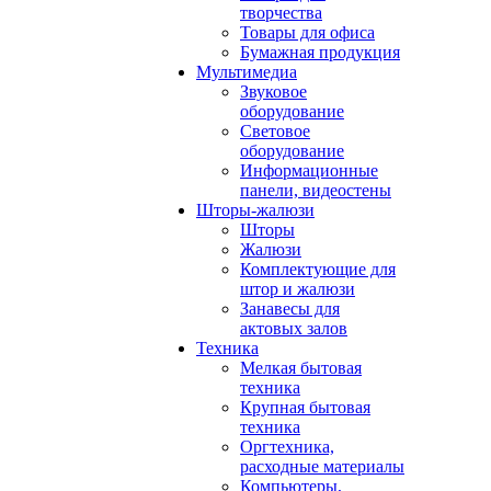
творчества
Товары для офиса
Бумажная продукция
Мультимедиа
Звуковое
оборудование
Световое
оборудование
Информационные
панели, видеостены
Шторы-жалюзи
Шторы
Жалюзи
Комплектующие для
штор и жалюзи
Занавесы для
актовых залов
Техника
Мелкая бытовая
техника
Крупная бытовая
техника
Оргтехника,
расходные материалы
Компьютеры,