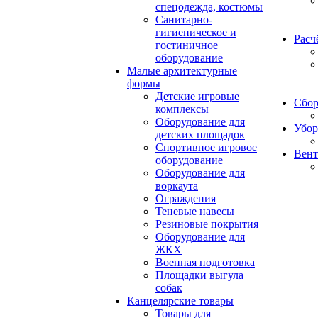
спецодежда, костюмы
Санитарно-
гигиеническое и
Расч
гостиничное
оборудование
Малые архитектурные
формы
Детские игровые
Сбор
комплексы
Оборудование для
Убор
детских площадок
Спортивное игровое
Вент
оборудование
Оборудование для
воркаута
Ограждения
Теневые навесы
Резиновые покрытия
Оборудование для
ЖКХ
Военная подготовка
Площадки выгула
собак
Канцелярские товары
Товары для