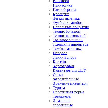
Волейбол
Гимнастика
Единоборства
Кроссфит
Лёгкая атлетика
Футбол и гандбол
Напольные покрытия
Теннис большой
Теннис настольный
Тренировочный и
судейский инвентарь
Тяжёлая атлетика
Флорбол
Зимний спорт
Бассейн
Хореография
Инвентарь для ДОУ
Сетки
заградительные
Хранение инвентаря
Туризм
Спортивная форма
Тренажеры
Домашние
спортивные