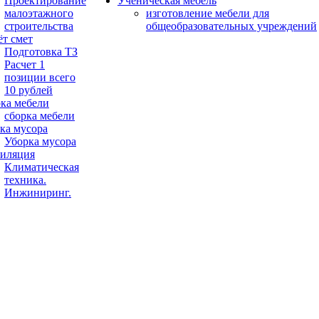
Проектирование
Ученическая мебель
малоэтажного
изготовление мебели для
строительства
общеобразовательных учреждений
ёт смет
Подготовка ТЗ
Расчет 1
позиции всего
10 рублей
ка мебели
сборка мебели
ка мусора
Уборка мусора
иляция
Климатическая
техника.
Инжиниринг.