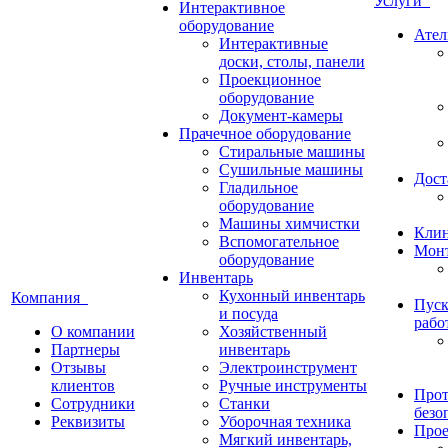
Услуги
Интерактивное
оборудование
Ател
Интерактивные
доски, столы, панели
Проекционное
оборудование
Документ-камеры
Прачечное оборудование
Стиральные машины
Сушильные машины
Дост
Гладильное
оборудование
Машины химчистки
Кли
Вспомогательное
Монт
оборудование
Инвентарь
Кухонный инвентарь
Компания
Пуск
и посуда
рабо
О компании
Хозяйственный
Партнеры
инвентарь
Отзывы
Электроинструмент
клиентов
Ручные инструменты
Прот
Сотрудники
Станки
безо
Реквизиты
Уборочная техника
Прое
Мягкий инвентарь,