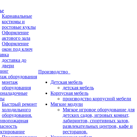
ье
Карнавальные
костюмы и
ростовые куклы
Оформление
актового зала
Оформление
окон под ключ
авка
доставка до
двери
нинг
Производство
аж оборудования
монтаж
Детская мебель
оборудования
детская мебель
оналадочные
Корпусная мебель
ты
производство корпусной мебели
Быстрый ремонт
Мягкие модули
холодильного
Мягкое игровое оборудование для
оборудования.
детских садов, игровых комнат,
ивопожарная
лабиринтов, спортивных залов,
пасность
развлекательных центров, кафе и
ктирование
ресторанов.