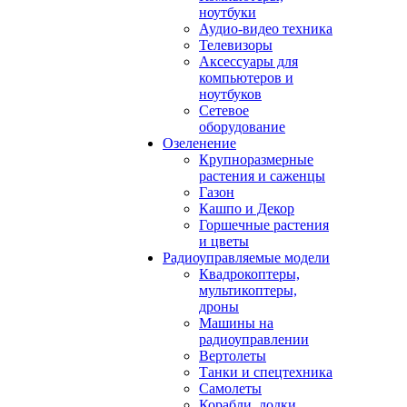
ноутбуки
Аудио-видео техника
Телевизоры
Аксессуары для
компьютеров и
ноутбуков
Сетевое
оборудование
Озеленение
Крупноразмерные
растения и саженцы
Газон
Кашпо и Декор
Горшечные растения
и цветы
Радиоуправляемые модели
Квадрокоптеры,
мультикоптеры,
дроны
Машины на
радиоуправлении
Вертолеты
Танки и спецтехника
Самолеты
Корабли, лодки,