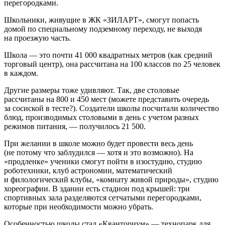
перегородками.
Школьники, живущие в ЖК «ЗИЛАРТ», смогут попасть
домой по специальному подземному переходу, не выходя
на проезжую часть.
Школа — это почти 41 000 квадратных метров (как средний
торговый центр), она рассчитана на 100 классов по 25 человек
в каждом.
Другие размеры тоже удивляют. Так, две столовые
рассчитаны на 800 и 450 мест (можете представить очередь
за сосиской в тесте?). Создатели школы посчитали количество
блюд, производимых столовыми в день с учетом разных
режимов питания, — получилось 21 500.
При желании в школе можно будет провести весь день
(не потому что заблудился — хотя и это возможно). На
«продленке» ученики смогут пойти в изостудию, студию
роботехники, клуб астрономии, математический
и филологический клубы, «комнату живой природы», студию
хореографии. В здании есть стадион под крышей: три
спортивных зала разделяются сетчатыми перегородками,
которые при необходимости можно убрать.
Особенностью школы стал «Кванториум» — технопарк для