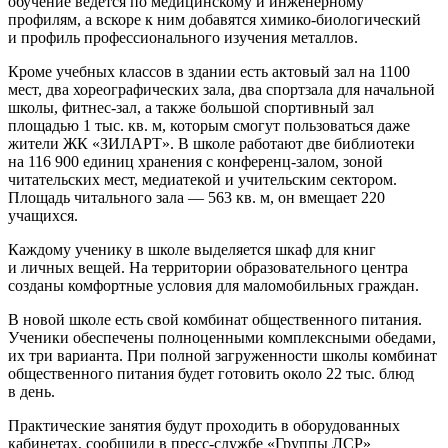
обучение ведется по медицинскому и инженерному
профилям, а вскоре к ним добавятся химико-биологический
и профиль профессионального изучения металлов.
Кроме учебных классов в здании есть актовый зал на 1100
мест, два хореографических зала, два спортзала для начальной
школы, фитнес-зал, а также большой спортивный зал
площадью 1 тыс. кв. м, которым смогут пользоваться даже
жители ЖК «ЗИЛАРТ». В школе работают две библиотеки
на 116 900 единиц хранения с конференц-залом, зоной
читательских мест, медиатекой и учительским сектором.
Площадь читального зала — 563 кв. м, он вмещает 220
учащихся.
Каждому ученику в школе выделяется шкаф для книг
и личных вещей. На территории образовательного центра
созданы комфортные условия для маломобильных граждан.
В новой школе есть свой комбинат общественного питания.
Ученики обеспечены полноценными комплексными обедами,
их три варианта. При полной загруженности школы комбинат
общественного питания будет готовить около 22 тыс. блюд
в день.
Практические занятия будут проходить в оборудованных
кабинетах, сообщили в пресс-службе «Группы ЛСР»