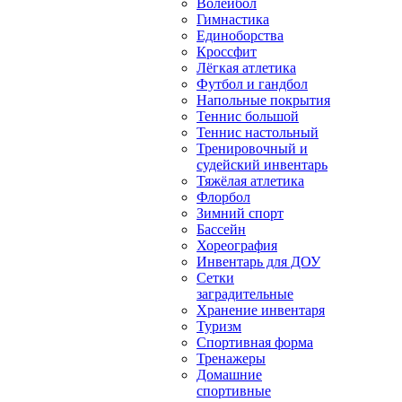
Волейбол
Гимнастика
Единоборства
Кроссфит
Лёгкая атлетика
Футбол и гандбол
Напольные покрытия
Теннис большой
Теннис настольный
Тренировочный и
судейский инвентарь
Тяжёлая атлетика
Флорбол
Зимний спорт
Бассейн
Хореография
Инвентарь для ДОУ
Сетки
заградительные
Хранение инвентаря
Туризм
Спортивная форма
Тренажеры
Домашние
спортивные