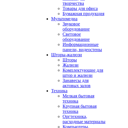
творчества
Товары для офиса
Бумажная продукция
Мультимедиа
Звуковое
оборудование
Световое
оборудование
Информационные
панели, видеостены
Шторы-жалюзи
Шторы
Жалюзи
Комплектующие для
штор и жалюзи
Занавесы для
актовых залов
Техника
Мелкая бытовая
техника
Крупная бытовая
техника
Оргтехника,
расходные материалы
Компьютеры,