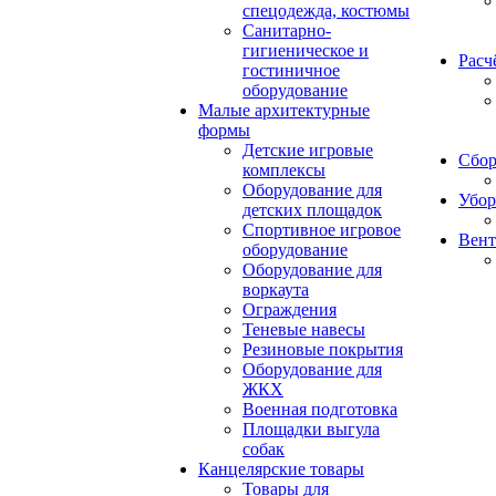
спецодежда, костюмы
Санитарно-
гигиеническое и
Расч
гостиничное
оборудование
Малые архитектурные
формы
Детские игровые
Сбор
комплексы
Оборудование для
Убор
детских площадок
Спортивное игровое
Вент
оборудование
Оборудование для
воркаута
Ограждения
Теневые навесы
Резиновые покрытия
Оборудование для
ЖКХ
Военная подготовка
Площадки выгула
собак
Канцелярские товары
Товары для