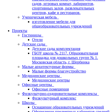
садов, игровых комнат, лабиринтов,
спортивных залов, развлекательных
центров, кафе и ресторанов.
Ученическая мебель
изготовление мебели для
общеобразовательных учреждений
Проекты
Гостиницы
Отели
Детские сады
Детские сады комплектация
ГБОУ школа № 2117. Образовательная
площадка для дошкольных групп № 1.
Московская область, г. Щербинка
Малые архитектурные формы
Малые формы благоустройство
Медицинские центры
Медицинские центры
Офисные центры
Офисные помещения
Физкультурно-оздоровительные комплексы
Физкультурный комплекс
Школы
Оснащение образовательных учреждений
Оформление предметных кабинетов средней