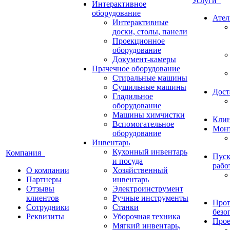
Услуги
Интерактивное
оборудование
Ател
Интерактивные
доски, столы, панели
Проекционное
оборудование
Документ-камеры
Прачечное оборудование
Стиральные машины
Сушильные машины
Дост
Гладильное
оборудование
Машины химчистки
Кли
Вспомогательное
Монт
оборудование
Инвентарь
Кухонный инвентарь
Компания
Пуск
и посуда
рабо
О компании
Хозяйственный
Партнеры
инвентарь
Отзывы
Электроинструмент
клиентов
Ручные инструменты
Прот
Сотрудники
Станки
безо
Реквизиты
Уборочная техника
Прое
Мягкий инвентарь,