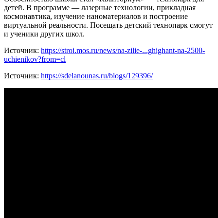
детей. В программе — лазерные технологии, прикладная
космонавтика, изучение наноматериалов и построение
виртуальной реальности. Посещать детский технопарк смогут
и ученики других школ.
Источник:
https://stroi.mos.ru/news/na-zilie-...ghighant-na-2500-
uchienikov?from=cl
Источник:
https://sdelanounas.ru/blogs/129396/