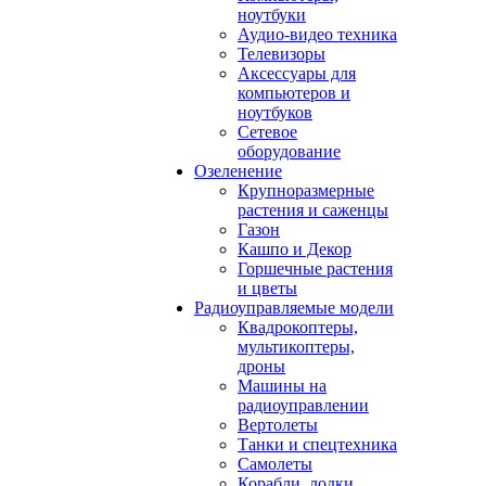
ноутбуки
Аудио-видео техника
Телевизоры
Аксессуары для
компьютеров и
ноутбуков
Сетевое
оборудование
Озеленение
Крупноразмерные
растения и саженцы
Газон
Кашпо и Декор
Горшечные растения
и цветы
Радиоуправляемые модели
Квадрокоптеры,
мультикоптеры,
дроны
Машины на
радиоуправлении
Вертолеты
Танки и спецтехника
Самолеты
Корабли, лодки,