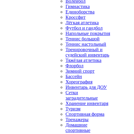
Волейбол
Гимнастика
Единоборства
Кроссфит
Лёгкая атлетика
Футбол и гандбол
Напольные покрытия
Теннис большой
Теннис настольный
Тренировочный и
судейский инвентарь
Тяжёлая атлетика
Флорбол
Зимний спорт
Бассейн
Хореография
Инвентарь для ДОУ
Сетки
заградительные
Хранение инвентаря
Туризм
Спортивная форма
Тренажеры
Домашние
спортивные