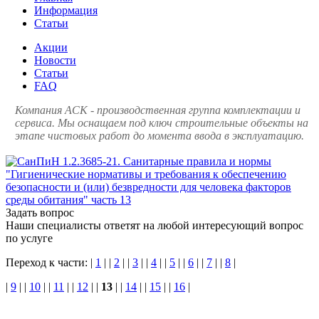
Информация
Статьи
Акции
Новости
Статьи
FAQ
Компания АСК - производственная группа комплектации и
сервиса. Мы оснащаем под ключ строительные объекты на
этапе чистовых работ до момента ввода в эксплуатацию.
Задать вопрос
Наши специалисты ответят на любой интересующий вопрос
по услуге
Переход к части: |
1
| |
2
| |
3
| |
4
| |
5
| |
6
| |
7
| |
8
|
|
9
| |
10
| |
11
| |
12
| |
13
| |
14
| |
15
| |
16
|