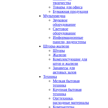
творчества
Товары для офиса
Бумажная продукция
Мультимедиа
Звуковое
оборудование
Световое
оборудование
Информационные
панели, видеостены
Шторы-жалюзи
Шторы
Жалюзи
Комплектующие для
штор и жалюзи
Занавесы для
актовых залов
Техника
Мелкая бытовая
техника
Крупная бытовая
техника
Оргтехника,
расходные материалы
Компьютеры,