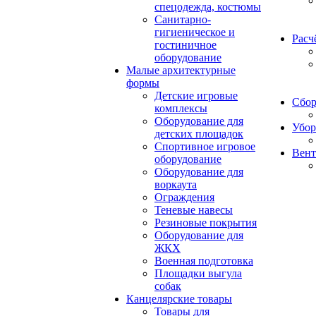
спецодежда, костюмы
Санитарно-
гигиеническое и
Расч
гостиничное
оборудование
Малые архитектурные
формы
Детские игровые
Сбор
комплексы
Оборудование для
Убор
детских площадок
Спортивное игровое
Вент
оборудование
Оборудование для
воркаута
Ограждения
Теневые навесы
Резиновые покрытия
Оборудование для
ЖКХ
Военная подготовка
Площадки выгула
собак
Канцелярские товары
Товары для