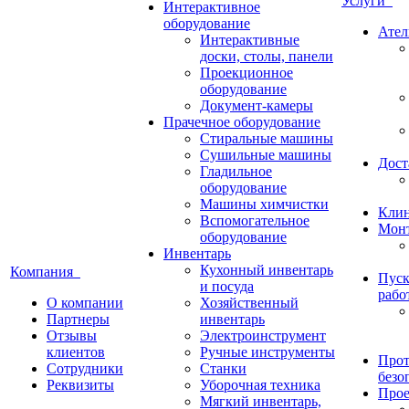
Услуги
Интерактивное
оборудование
Ател
Интерактивные
доски, столы, панели
Проекционное
оборудование
Документ-камеры
Прачечное оборудование
Стиральные машины
Сушильные машины
Дост
Гладильное
оборудование
Машины химчистки
Кли
Вспомогательное
Монт
оборудование
Инвентарь
Кухонный инвентарь
Компания
Пуск
и посуда
рабо
О компании
Хозяйственный
Партнеры
инвентарь
Отзывы
Электроинструмент
клиентов
Ручные инструменты
Прот
Сотрудники
Станки
безо
Реквизиты
Уборочная техника
Прое
Мягкий инвентарь,